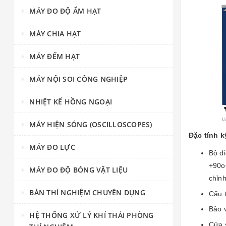
MÁY ĐO ĐỘ ẨM HẠT
MÁY CHIA HẠT
MÁY ĐẾM HẠT
MÁY NỘI SOI CÔNG NGHIỆP
NHIỆT KẾ HỒNG NGOẠI
MÁY HIỆN SÓNG (OSCILLOSCOPES)
Đặc tính k
MÁY ĐO LỰC
Bộ đi
+90o
MÁY ĐO ĐỘ BÓNG VẬT LIỆU
chỉnh
BÀN THÍ NGHIỆM CHUYÊN DỤNG
Cấu 
Bảo v
HỆ THỐNG XỬ LÝ KHÍ THẢI PHÒNG
Cửa s