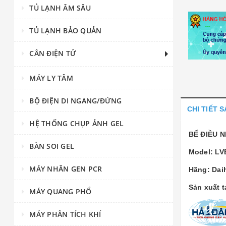
TỦ LẠNH ÂM SÂU
TỦ LẠNH BẢO QUẢN
CÂN ĐIỆN TỬ
MÁY LY TÂM
BỘ ĐIỆN DI NGANG/ĐỨNG
CHI TIẾT 
HỆ THỐNG CHỤP ẢNH GEL
BỂ ĐIỀU 
BÀN SOI GEL
Model: LV
MÁY NHÂN GEN PCR
Hãng: Dai
Sản xuất 
MÁY QUANG PHỔ
MÁY PHÂN TÍCH KHÍ