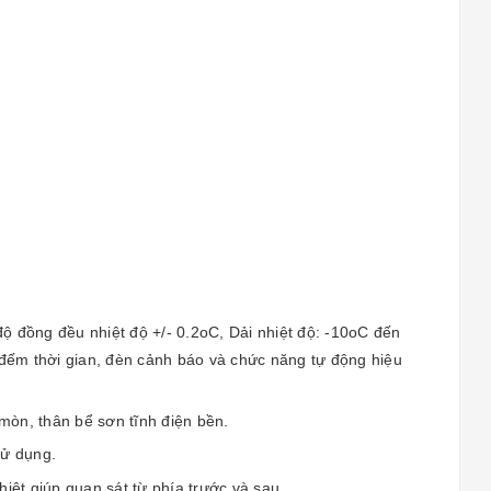
 độ đồng đều nhiệt độ +/- 0.2oC, Dải nhiệt độ: -10oC đến
đếm thời gian, đèn cảnh báo và chức năng tự động hiệu
mòn, thân bể sơn tĩnh điện bền.
sử dụng.
iệt giúp quan sát từ phía trước và sau.