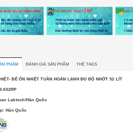
SẢN PHẨM
ĐÁNH GIÁ SẢN PHẨM
THẺ TAGS
NHIỆT- BỂ ỔN NHIỆT TUẦN HOÀN LẠNH ĐO ĐỘ NHỚT 52 LÍT
B-652RP
han Labtech/Hàn Quốc
tại: Hàn Quốc