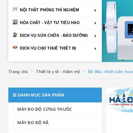
NỘI THẤT PHÒNG THÍ NGHIỆM
HÓA CHẤT - VẬT TƯ TIÊU HAO
DỊCH VỤ SỬA CHỮA - BẢO DƯỠNG
DỊCH VỤ CHO THUÊ THIẾT BỊ
Trang chủ
Thiết bị y tế - thẩm mỹ
Bể điều nhiệt tuần ho
DANH MỤC SẢN PHẨM
MÁY ĐO ĐỘ CỨNG THUỐC
MÁY ĐO ĐỘ RÃ