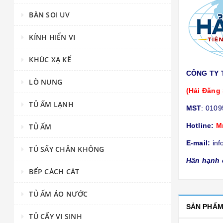
BÀN SOI UV
KÍNH HIỂN VI
KHÚC XẠ KẾ
CÔNG TY 
LÒ NUNG
(Hải Đăng 
TỦ ẤM LẠNH
MST
: 010
Hotline:
M
TỦ ẤM
E-mail:
inf
TỦ SẤY CHÂN KHÔNG
Hân hạnh 
BẾP CÁCH CÁT
TỦ ẤM ÁO NƯỚC
SẢN PHẨ
TỦ CẤY VI SINH