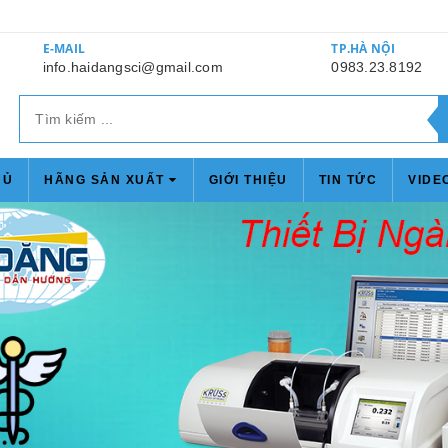
E-MAIL
TP.HÀ NỘI
info.haidangsci@gmail.com
0983.23.8192
HỦ
HÃNG SẢN XUẤT
GIỚI THIỆU
TIN TỨC
VIDE