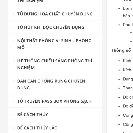
THÍ NGHIỆM
Bơm 
TỦ ĐỰNG HÓA CHẤT CHUYÊN DỤNG
bên 
Phụ 
TỦ HÚT KHÍ ĐỘC CHUYÊN DỤNG
NỘI THẤT PHÒNG VI SINH - PHÒNG
MỔ
Thông số 
HỆ THỐNG CHIẾU SÁNG PHÒNG THÍ
Kích
NGHIỆM
Kích
Dung 
BÀN CÂN CHỐNG RUNG CHUYÊN
DỤNG
Than
Độ ch
TỦ TRUYỀN PASS BOX PHÒNG SẠCH
Độ đ
BỂ CÁCH THỦY
Công 
Công
BỂ CÁCH THỦY LẮC