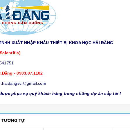
TNHH XUẤT NHẬP KHẨU THIẾT BỊ KHOA HỌC HẢI ĐĂNG
Scientific)
9541751
r.Đăng - 0903.07.1102
o.haidangsci@gmail.com
được phục vụ quý khách hàng trong những dự án sắp tới !
M TƯƠNG TỰ