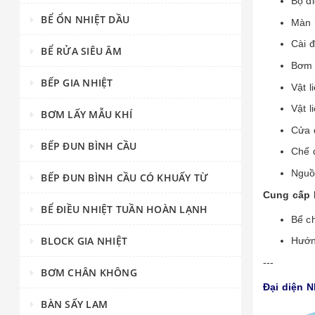
Bộ đi
BỂ ỔN NHIỆT DẦU
Màn h
Cài đ
BỂ RỬA SIÊU ÂM
Bơm 
BẾP GIA NHIỆT
Vật l
Vật l
BƠM LẤY MẪU KHÍ
Cửa q
BẾP ĐUN BÌNH CẦU
Chế đ
Nguồ
BẾP ĐUN BÌNH CẦU CÓ KHUẤY TỪ
Cung cấp 
BỂ ĐIỀU NHIỆT TUẦN HOÀN LẠNH
Bể c
BLOCK GIA NHIỆT
Hướn
---
BƠM CHÂN KHÔNG
Đại diện 
BÀN SẤY LAM