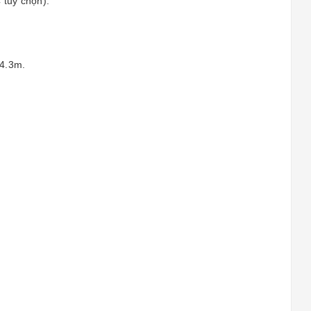
 tuỳ chọn).
 4.3m.