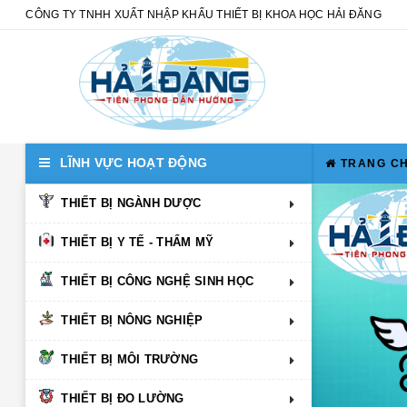
CÔNG TY TNHH XUẤT NHẬP KHẨU THIẾT BỊ KHOA HỌC HẢI ĐĂNG
LĨNH VỰC HOẠT ĐỘNG
TRANG C
THIẾT BỊ NGÀNH DƯỢC
THIẾT BỊ Y TẾ - THẨM MỸ
THIẾT BỊ CÔNG NGHỆ SINH HỌC
THIẾT BỊ NÔNG NGHIỆP
THIẾT BỊ MÔI TRƯỜNG
THIẾT BỊ ĐO LƯỜNG