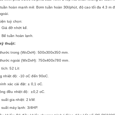
tuần hoàn mạnh mẽ: Bơm tuần hoàn 30l/phút, độ cao tối đa 4.3 m đ
ngoài.
kiện tuỳ chọn:
Giá đỡ nhớt kế.
Bể tuần hoàn lạnh.
kỹ thuật:
 thước trong (WxDxH): 500x300x350 mm.
 thước ngoài (WxDxH): 750x400x780 mm.
tích: 52 Lít
g nhiệt độ: -10 oC đến 90oC.
ính xác cài đặt: ± 0,1 oC.
ồng đều nhiệt độ: ±0,2 oC.
suất gia nhiệt: 2 kW.
 suất máy lạnh: 3/4HP.