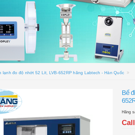
àn lạnh đo độ nhớt 52 Lít, LVB-652RP hãng Labtech - Hàn Quốc
Bể đi
652R
Hãng s
Cal