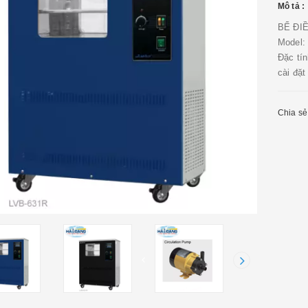
Mô tả :
BỂ ĐI
Model:
Đặc tín
cài đặt
Chia sẻ