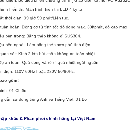
ều khiển: Bộ điều khiển chương trình ( Giao diện kết nối PC RS232C
ình hiển thị: Màn hình hiển thị LED 4 ký tự.
ặt thời gian: 99 giờ 59 phút/Liên tục.
tuần hoàn: Động cơ từ tính tốc độ dòng max. 30l/phút, độ cao max.
iệu bên trong: Bằng thép không dỉ SUS304.
iệu bên ngoài: Làm bằng thép sơn phủ tĩnh điện.
uan sát: Kính 2 lớp hút chân không an toàn nhiệt.
ộ an toàn: Quá dòng và rò rỉ, quá nhiệt ngắt nguồn.
n điện: 110V 60Hz hoặc 220V 50/60Hz.
bao gồm:
hính: 01 Chiêc
g dẫn sử dụng tiếng Anh và Tiếng Việt: 01 Bộ
Nhập khẩu & Phân phối chính hãng tại Việt Nam