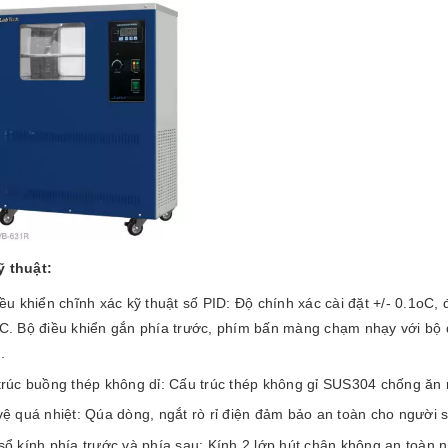
ỹ thuật:
ều khiển chĩnh xác kỹ thuật số PID: Độ chính xác cài đặt +/- 0.1oC,
C. Bộ điều khiển gắn phía trước, phím bấn màng chạm nhạy với bộ 
.
trúc buồng thép không dỉ: Cấu trúc thép không gỉ SUS304 chống ăn 
ệ quá nhiệt: Qúa dòng, ngắt rò rỉ điện đảm bảo an toàn cho người 
ổ kính phía trước và phía sau: Kính 2 lớp hút chân không an toàn nh