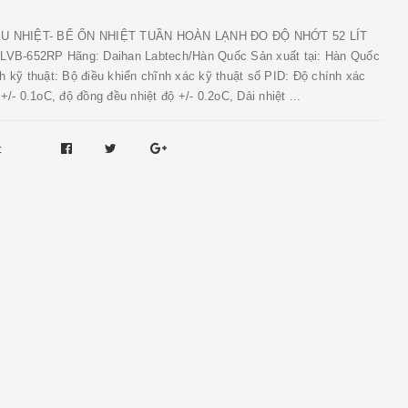
ỀU NHIỆT- BỂ ỔN NHIỆT TUẦN HOÀN LẠNH ĐO ĐỘ NHỚT 52 LÍT
 LVB-652RP Hãng: Daihan Labtech/Hàn Quốc Sản xuất tại: Hàn Quốc
h kỹ thuật: Bộ điều khiển chĩnh xác kỹ thuật số PID: Độ chính xác
 +/- 0.1oC, độ đồng đều nhiệt độ +/- 0.2oC, Dải nhiệt ...
: