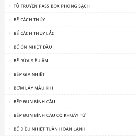
TỦ TRUYỀN PASS BOX PHÒNG SẠCH
BỂ CÁCH THỦY
BỂ CÁCH THỦY LẮC
BỂ ỔN NHIỆT DẦU
BỂ RỬA SIÊU ÂM
BẾP GIA NHIỆT
BƠM LẤY MẪU KHÍ
BẾP ĐUN BÌNH CẦU
BẾP ĐUN BÌNH CẦU CÓ KHUẤY TỪ
BỂ ĐIỀU NHIỆT TUẦN HOÀN LẠNH