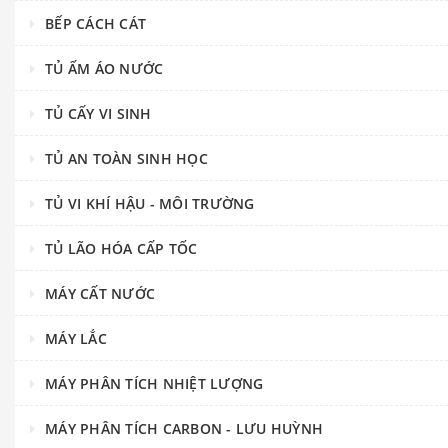
BẾP CÁCH CÁT
TỦ ẤM ÁO NƯỚC
TỦ CẤY VI SINH
TỦ AN TOÀN SINH HỌC
TỦ VI KHÍ HẬU - MÔI TRƯỜNG
TỦ LÃO HÓA CẤP TỐC
MÁY CẤT NƯỚC
MÁY LẮC
MÁY PHÂN TÍCH NHIỆT LƯỢNG
MÁY PHÂN TÍCH CARBON - LƯU HUỲNH