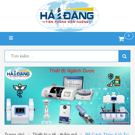
0
Trang chủ
Thiết bị y tế - thẩm mỹ
Bể Cách Thủy 4 Vị Trí