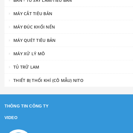
BÀN - TỦ SẤY LAM/TIÊU BẢN
MÁY CẮT TIÊU BẢN
MÁY ĐÚC KHỐI NẾN
MÁY QUÉT TIÊU BẢN
MÁY XỬ LÝ MÔ
TỦ TRỮ LAM
THIẾT BỊ THỔI KHÍ (CÔ MẪU) NITO
THÔNG TIN CÔNG TY
VIDEO